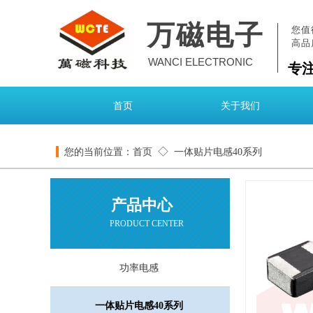
万磁电子
您值
高品
WANCI ELECTRONIC
专
首页
关于我们
◇
您的当前位置：
首页
一体贴片电感40系列
产品中心
PRODUCT CENTER
功率电感
一体贴片电感40系列